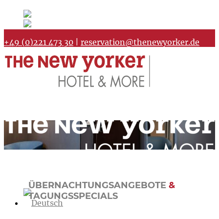
Deutsch
Deutsch
de
English
Englisch
en
+49 (0)221 473 30
|
reservation@thenewyorker.de
ÜBERNACHTUNGSANGEBOTE
&
TAGUNGSSPECIALS