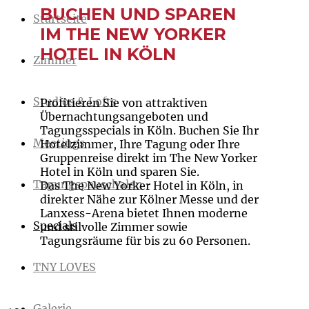
BUCHEN UND SPAREN
Startseite
IM THE NEW YORKER
HOTEL IN KÖLN
Zimmer
Studios & Lofts
Profitieren Sie von attraktiven
Übernachtungsangeboten und
Tagungsspecials in Köln. Buchen Sie Ihr
Meetings
Hotelzimmer, Ihre Tagung oder Ihre
Gruppenreise direkt im The New Yorker
Hotel in Köln und sparen Sie.
Tagungspauschalen
Das The New Yorker Hotel in Köln, in
direkter Nähe zur Kölner Messe und der
Lanxess-Arena bietet Ihnen moderne
Specials
und stilvolle Zimmer sowie
Tagungsräume für bis zu 60 Personen.
TNY LOVES
Galerie